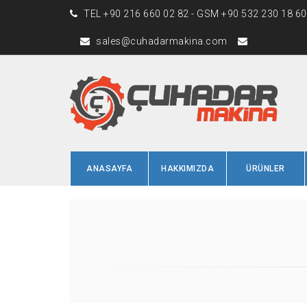
TEL +90 216 660 02 82 - GSM +90 532 230 18 60 
sales@cuhadarmakina.com
ANASAYFA
HAKKIMIZDA
ÜRÜNLER