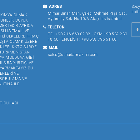
ADRES
Sosy
indir
Mimar Sinan Mah. Çelebi Mehmet Paşa Cad.
Ç KİMYA OLMAK
Aydınbey Sok. No:10/A Ataşehir/İstanbul
YÖNELİK BÜYÜK
MEKTEDİR.AYRICA
TELEFON
LI ISITMALI VE
TEL +90 216 660 02 82 - GSM +90 532 230
TLİ ÜLKELERE İHRAÇ
18 60 - ENGLİSH : +90 538 796 51 60
BAŞTA OLMAK ÜZERE
KLERİ KKTC SURİYE
MAIL
N TÜRKMENİSTAN
sales@cuhadarmakina.com
YA MOLDOVA GİBİ
 SIRA YURTİÇİ VE
 YAPMAKTAYIZ.BU
ERLERİ VE
 BORULAMA VE
İTİNA İLE
CI