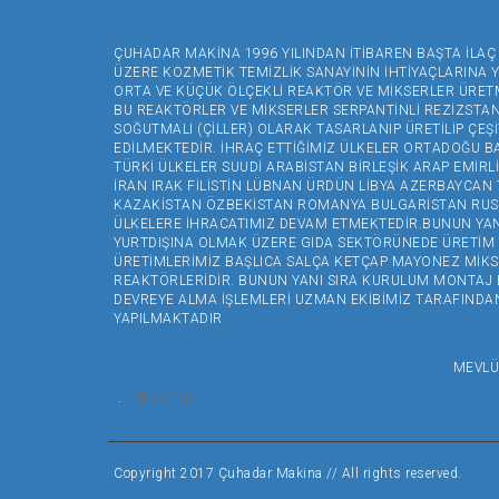
ÇUHADAR MAKİNA 1996 YILINDAN İTİBAREN BAŞTA İLA
ÜZERE KOZMETİK TEMİZLİK SANAYİNİN İHTİYAÇLARINA 
ORTA VE KÜÇÜK ÖLÇEKLİ REAKTÖR VE MİKSERLER ÜRET
BU REAKTÖRLER VE MİKSERLER SERPANTİNLİ REZİZSTANS
SOĞUTMALI (ÇİLLER) OLARAK TASARLANIP ÜRETİLİP ÇEŞİ
EDİLMEKTEDİR. İHRAÇ ETTİĞİMİZ ÜLKELER ORTADOĞU 
TÜRKİ ÜLKELER SUUDİ ARABİSTAN BİRLEŞİK ARAP EMİRLİ
İRAN IRAK FİLİSTİN LÜBNAN ÜRDÜN LİBYA AZERBAYCA
KAZAKİSTAN ÖZBEKİSTAN ROMANYA BULGARİSTAN RUS
ÜLKELERE İHRACATIMIZ DEVAM ETMEKTEDİR.BUNUN YANI
YURTDIŞINA OLMAK ÜZERE GIDA SEKTÖRÜNEDE ÜRETİM
ÜRETİMLERİMİZ BAŞLICA SALÇA KETÇAP MAYONEZ MİKS
REAKTÖRLERİDİR. BUNUN YANI SIRA KURULUM MONTAJ
DEVREYE ALMA İŞLEMLERİ UZMAN EKİBİMİZ TARAFINDAN 
YAPILMAKTADIR
MEVLÜT ÇUHA
.
[Devamı]
Copyright 2017 Çuhadar Makina // All rights reserved.