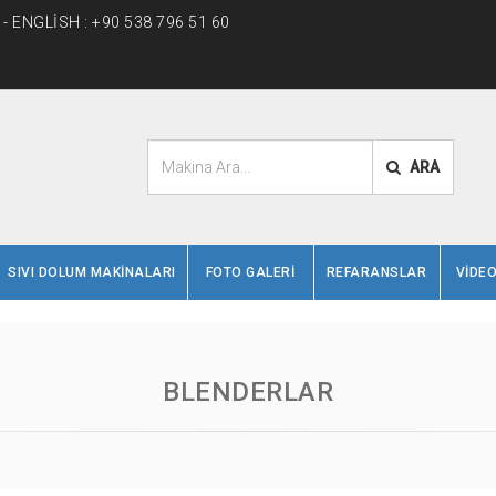
- ENGLİSH : +90 538 796 51 60
ARA
SIVI DOLUM MAKİNALARI
FOTO GALERİ
REFARANSLAR
VİDEO
BLENDERLAR