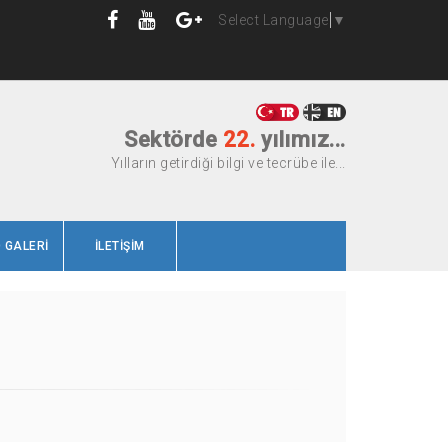
Select Language
▼
Sektörde
22.
yılımız...
Yılların getirdiği bilgi ve tecrübe ile...
 GALERİ
İLETİŞİM